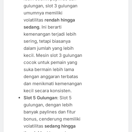
gulungan, slot 3 gulungan
umumnya memiliki
volatilitas
rendah hingga
sedang
. Ini berarti
kemenangan terjadi lebih
sering, tetapi biasanya
dalam jumlah yang lebih
kecil. Mesin slot 3 gulungan
cocok untuk pemain yang
suka bermain lebih lama
dengan anggaran terbatas
dan menikmati kemenangan
kecil secara konsisten.
Slot 5 Gulungan
: Slot 5
gulungan, dengan lebih
banyak paylines dan fitur
bonus, cenderung memiliki
volatilitas
sedang hingga