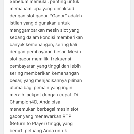
Sebelum memulai, penting untuk
memahami apa yang dimaksud
dengan slot gacor. “Gacor” adalah
istilah yang digunakan untuk
menggambarkan mesin slot yang
sedang dalam kondisi memberikan
banyak kemenangan, sering kali
dengan pembayaran besar. Mesin
slot gacor memiliki frekuensi
pembayaran yang tinggi dan lebih
sering memberikan kemenangan
besar, yang menjadikannya pilihan
utama bagi pemain yang ingin
meraih jackpot dengan cepat. Di
Champion4D, Anda bisa
menemukan berbagai mesin slot
gacor yang menawarkan RTP
(Return to Player) tinggi, yang
berarti peluang Anda untuk