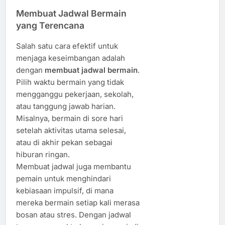
Membuat Jadwal Bermain
yang Terencana
Salah satu cara efektif untuk
menjaga keseimbangan adalah
dengan
membuat jadwal bermain
.
Pilih waktu bermain yang tidak
mengganggu pekerjaan, sekolah,
atau tanggung jawab harian.
Misalnya, bermain di sore hari
setelah aktivitas utama selesai,
atau di akhir pekan sebagai
hiburan ringan.
Membuat jadwal juga membantu
pemain untuk menghindari
kebiasaan impulsif, di mana
mereka bermain setiap kali merasa
bosan atau stres. Dengan jadwal