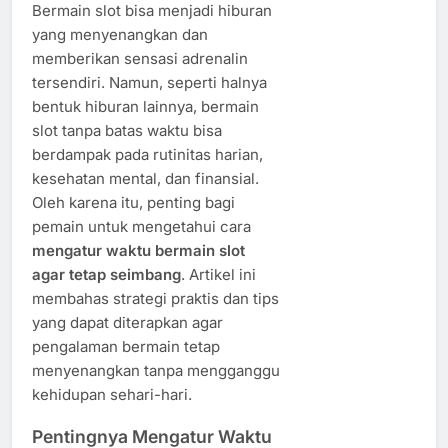
Bermain slot bisa menjadi hiburan
yang menyenangkan dan
memberikan sensasi adrenalin
tersendiri. Namun, seperti halnya
bentuk hiburan lainnya, bermain
slot tanpa batas waktu bisa
berdampak pada rutinitas harian,
kesehatan mental, dan finansial.
Oleh karena itu, penting bagi
pemain untuk mengetahui cara
mengatur waktu bermain slot
agar tetap seimbang
. Artikel ini
membahas strategi praktis dan tips
yang dapat diterapkan agar
pengalaman bermain tetap
menyenangkan tanpa mengganggu
kehidupan sehari-hari.
Pentingnya Mengatur Waktu