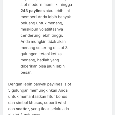
slot modern memiliki hingga
243 paylines
atau lebih. Ini
memberi Anda lebih banyak
peluang untuk menang,
meskipun volatilitasnya
cenderung lebih tinggi.
Anda mungkin tidak akan
menang sesering di slot 3
gulungan, tetapi ketika
menang, hadiah yang
diberikan bisa jauh lebih
besar.
Dengan lebih banyak paylines, slot
5 gulungan memungkinkan Anda
untuk memanfaatkan fitur bonus
dan simbol khusus, seperti
wild
dan
scatter
, yang tidak selalu ada
di slot 3 gulungan.