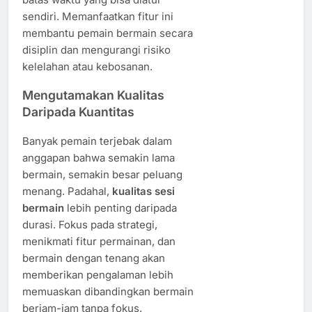
sendiri. Memanfaatkan fitur ini
membantu pemain bermain secara
disiplin dan mengurangi risiko
kelelahan atau kebosanan.
Mengutamakan Kualitas
Daripada Kuantitas
Banyak pemain terjebak dalam
anggapan bahwa semakin lama
bermain, semakin besar peluang
menang. Padahal,
kualitas sesi
bermain
lebih penting daripada
durasi. Fokus pada strategi,
menikmati fitur permainan, dan
bermain dengan tenang akan
memberikan pengalaman lebih
memuaskan dibandingkan bermain
berjam-jam tanpa fokus.