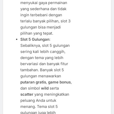
menyukai gaya permainan
yang sederhana dan tidak
ingin terbebani dengan
terlalu banyak pilihan, slot 3
gulungan bisa menjadi
pilihan yang tepat.
Slot 5 Gulungan
:
Sebaliknya, slot 5 gulungan
sering kali lebih canggih,
dengan tema yang lebih
bervariasi dan banyak fitur
tambahan. Banyak slot 5
gulungan menawarkan
putaran gratis
,
game bonus
,
dan simbol
wild
serta
scatter
yang meningkatkan
peluang Anda untuk
menang. Tema slot 5
gulungan juga lebih