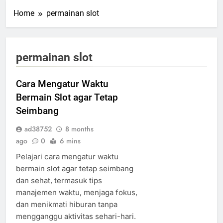
Home
permainan slot
permainan slot
Cara Mengatur Waktu
Bermain Slot agar Tetap
Seimbang
ad38752
8 months
ago
0
6 mins
Pelajari cara mengatur waktu
bermain slot agar tetap seimbang
dan sehat, termasuk tips
manajemen waktu, menjaga fokus,
dan menikmati hiburan tanpa
mengganggu aktivitas sehari-hari.