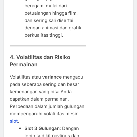
beragam, mulai dari
petualangan hingga film,
dan sering kali disertai
dengan animasi dan grafik
berkualitas tinggi.
4. Volatilitas dan Risiko
Permainan
Volatilitas atau
variance
mengacu
pada seberapa sering dan besar
kemenangan yang bisa Anda
dapatkan dalam permainan.
Perbedaan dalam jumlah gulungan
mempengaruhi volatilitas mesin
slot
.
Slot 3 Gulungan
: Dengan
lebih sedikit paylines dan