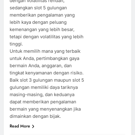
dengan volatilitas rendah,
sedangkan slot 5 gulungan
memberikan pengalaman yang
lebih kaya dengan peluang
kemenangan yang lebih besar,
tetapi dengan volatilitas yang lebih
tinggi.
Untuk memilih mana yang terbaik
untuk Anda, pertimbangkan gaya
bermain Anda, anggaran, dan
tingkat kenyamanan dengan risiko.
Baik slot 3 gulungan maupun slot 5
gulungan memiliki daya tariknya
masing-masing, dan keduanya
dapat memberikan pengalaman
bermain yang menyenangkan jika
dimainkan dengan bijak.
Read More