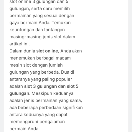
slot online 3 gulungan dan 5
gulungan, serta cara memilih
permainan yang sesuai dengan
gaya bermain Anda. Temukan
keuntungan dan tantangan
masing-masing jenis slot dalam
artikel ini.
Dalam dunia
slot online
, Anda akan
menemukan berbagai macam
mesin slot dengan jumlah
gulungan yang berbeda. Dua di
antaranya yang paling populer
adalah
slot 3 gulungan
dan
slot 5
gulungan
. Meskipun keduanya
adalah jenis permainan yang sama,
ada beberapa perbedaan signifikan
antara keduanya yang dapat
memengaruhi pengalaman
bermain Anda.