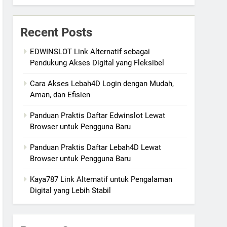
Recent Posts
EDWINSLOT Link Alternatif sebagai
Pendukung Akses Digital yang Fleksibel
Cara Akses Lebah4D Login dengan Mudah,
Aman, dan Efisien
Panduan Praktis Daftar Edwinslot Lewat
Browser untuk Pengguna Baru
Panduan Praktis Daftar Lebah4D Lewat
Browser untuk Pengguna Baru
Kaya787 Link Alternatif untuk Pengalaman
Digital yang Lebih Stabil