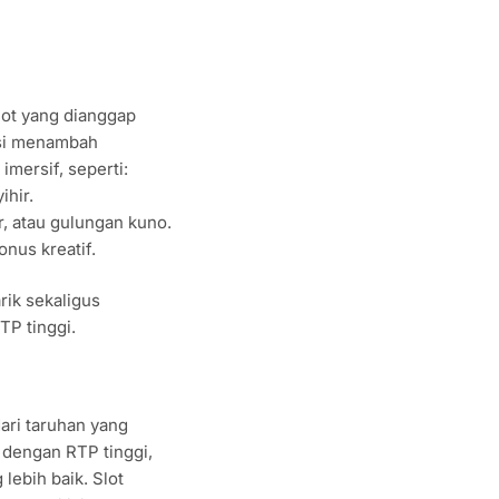
lot yang dianggap
asi menambah
mersif, seperti:
ihir.
hir, atau gulungan kuno.
onus kreatif.
rik sekaligus
TP tinggi.
dari taruhan yang
 dengan RTP tinggi,
ebih baik. Slot