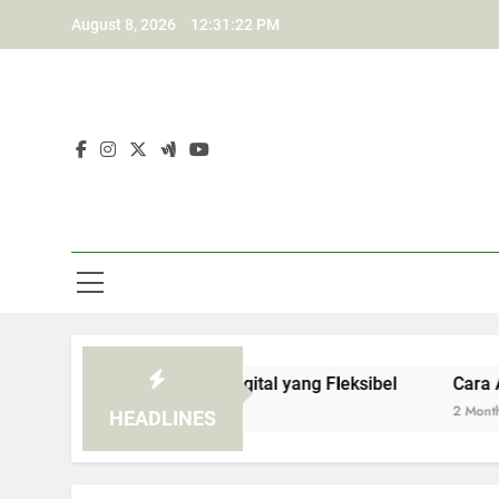
Skip
August 8, 2026
12:31:23 PM
to
content
Pow
Dapatkan A
ndukung Akses Digital yang Fleksibel
Cara Akses Lebah
2 Months Ago
HEADLINES