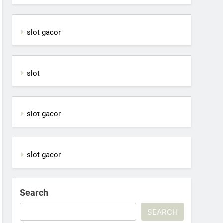
slot gacor
slot
slot gacor
slot gacor
Search
SEARCH