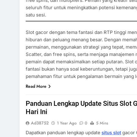
free spins, dan multipliers. Pemain yang kreatif s
seluruh fitur untuk meningkatkan potensi kemenan
satu sesi.
Slot gacor dengan tema fantasi dan RTP tinggi me
hiburan dan peluang menang besar. Dengan mema
permainan, menggunakan strategi yang tepat, meman
Scatter, dan free spins, serta menjaga manajemen m
pemain dapat memaksimalkan setiap putaran. Slot 
fantasi bukan hanya soal keberuntungan, tetapi juga
pemahaman fitur untuk pengalaman bermain yang 
Read More
Panduan Lengkap Update Situs Slot G
Hari Ini
Ad38752
1 Year Ago
0
5 Mins
Dapatkan panduan lengkap update
situs slot
gacor C