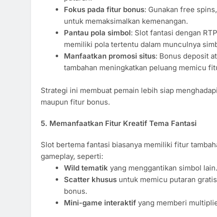
Fokus pada fitur bonus
: Gunakan free spins,
untuk memaksimalkan kemenangan.
Pantau pola simbol
: Slot fantasi dengan RTP
memiliki pola tertentu dalam munculnya simb
Manfaatkan promosi situs
: Bonus deposit a
tambahan meningkatkan peluang memicu fit
Strategi ini membuat pemain lebih siap menghadapi
maupun fitur bonus.
5. Memanfaatkan Fitur Kreatif Tema Fantasi
Slot bertema fantasi biasanya memiliki fitur tamb
gameplay, seperti:
Wild tematik
yang menggantikan simbol lain
Scatter khusus
untuk memicu putaran gratis
bonus.
Mini-game interaktif
yang memberi multiplier