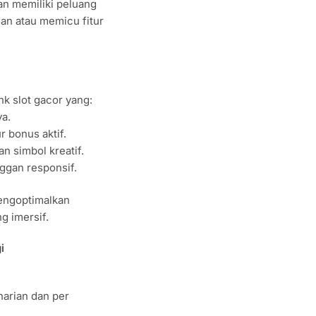
an memiliki peluang
n atau memicu fitur
k slot gacor yang:
ya.
 bonus aktif.
n simbol kreatif.
ggan responsif.
mengoptimalkan
g imersif.
i
harian dan per