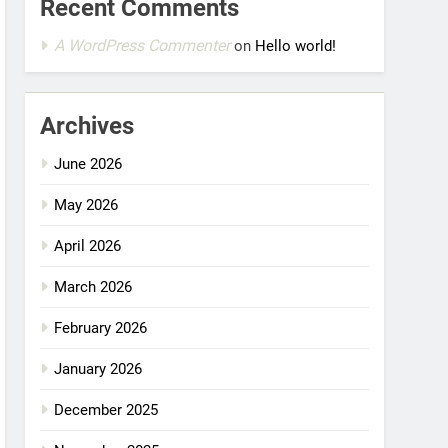
Recent Comments
A WordPress Commenter
on
Hello world!
Archives
June 2026
May 2026
April 2026
March 2026
February 2026
January 2026
December 2025