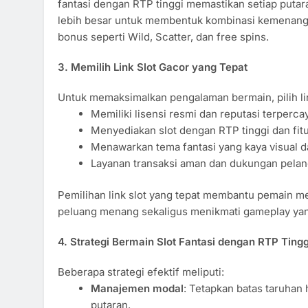
fantasi dengan RTP tinggi memastikan setiap putar
lebih besar untuk membentuk kombinasi kemenanga
bonus seperti Wild, Scatter, dan free spins.
3. Memilih Link Slot Gacor yang Tepat
Untuk memaksimalkan pengalaman bermain, pilih lin
Memiliki lisensi resmi dan reputasi terperca
Menyediakan slot dengan RTP tinggi dan fitur
Menawarkan tema fantasi yang kaya visual da
Layanan transaksi aman dan dukungan pelan
Pemilihan link slot yang tepat membantu pemain 
peluang menang sekaligus menikmati gameplay yan
4. Strategi Bermain Slot Fantasi dengan RTP Tingg
Beberapa strategi efektif meliputi:
Manajemen modal
: Tetapkan batas taruhan 
putaran.