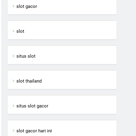
slot gacor
slot
situs slot
slot thailand
situs slot gacor
slot gacor hari ini