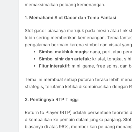
memaksimalkan peluang kemenangan.
1. Memahami Slot Gacor dan Tema Fantasi
Slot gacor biasanya merujuk pada mesin atau link s
lebih sering memberikan kemenangan. Tema fant
pengalaman bermain karena simbol dan visual yang i
Simbol makhluk magis
: naga, peri, atau peny
Simbol sihir dan artefak
: kristal, tongkat si
Fitur interaktif
: mini-game, free spins, dan b
Tema ini membuat setiap putaran terasa lebih mena
strategis, terutama ketika dikombinasikan dengan R
2. Pentingnya RTP Tinggi
Return to Player (RTP) adalah persentase teoretis 
dikembalikan ke pemain dalam jangka panjang. Slot
biasanya di atas 96%, memberikan peluang menang l