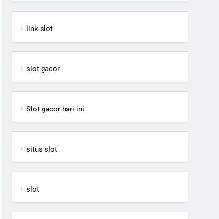
link slot
slot gacor
Slot gacor hari ini
situs slot
slot