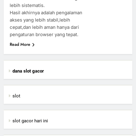
lebih sistematis.
Hasil akhirnya adalah pengalaman
akses yang lebih stabil,lebih
cepat,dan lebih aman hanya dari
pengaturan browser yang tepat.
Read More
dana slot gacor
slot
slot gacor hari ini