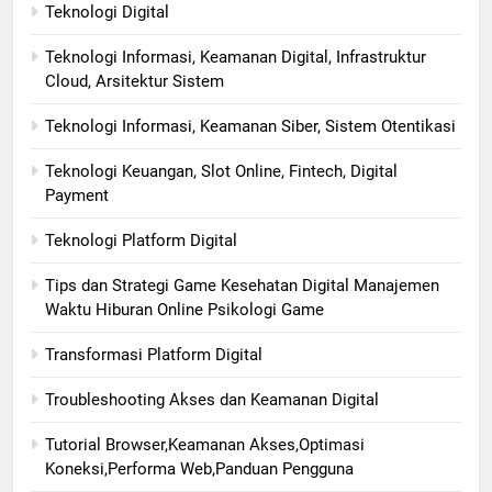
Teknologi Digital
Teknologi Informasi, Keamanan Digital, Infrastruktur
Cloud, Arsitektur Sistem
Teknologi Informasi, Keamanan Siber, Sistem Otentikasi
Teknologi Keuangan, Slot Online, Fintech, Digital
Payment
Teknologi Platform Digital
Tips dan Strategi Game Kesehatan Digital Manajemen
Waktu Hiburan Online Psikologi Game
Transformasi Platform Digital
Troubleshooting Akses dan Keamanan Digital
Tutorial Browser,Keamanan Akses,Optimasi
Koneksi,Performa Web,Panduan Pengguna