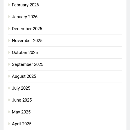
February 2026
January 2026
December 2025
November 2025
October 2025
September 2025
August 2025
July 2025
June 2025
May 2025
April 2025