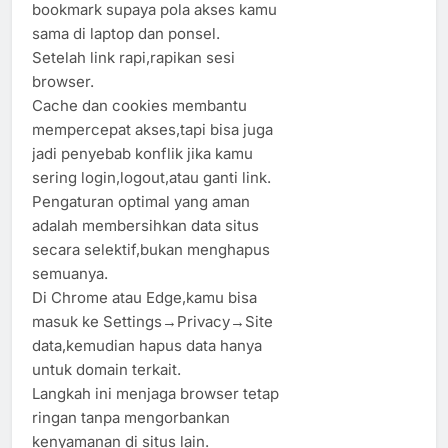
bookmark supaya pola akses kamu
sama di laptop dan ponsel.
Setelah link rapi,rapikan sesi
browser.
Cache dan cookies membantu
mempercepat akses,tapi bisa juga
jadi penyebab konflik jika kamu
sering login,logout,atau ganti link.
Pengaturan optimal yang aman
adalah membersihkan data situs
secara selektif,bukan menghapus
semuanya.
Di Chrome atau Edge,kamu bisa
masuk ke Settings→Privacy→Site
data,kemudian hapus data hanya
untuk domain terkait.
Langkah ini menjaga browser tetap
ringan tanpa mengorbankan
kenyamanan di situs lain.