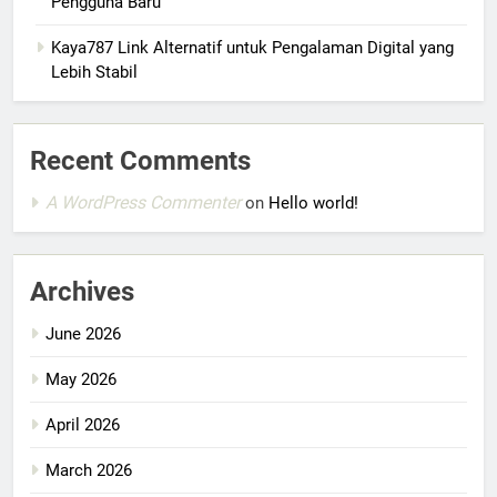
Pengguna Baru
Kaya787 Link Alternatif untuk Pengalaman Digital yang
Lebih Stabil
Recent Comments
A WordPress Commenter
on
Hello world!
Archives
June 2026
May 2026
April 2026
March 2026