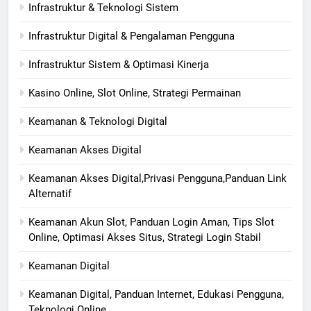
Infrastruktur & Teknologi Sistem
Infrastruktur Digital & Pengalaman Pengguna
Infrastruktur Sistem & Optimasi Kinerja
Kasino Online, Slot Online, Strategi Permainan
Keamanan & Teknologi Digital
Keamanan Akses Digital
Keamanan Akses Digital,Privasi Pengguna,Panduan Link
Alternatif
Keamanan Akun Slot, Panduan Login Aman, Tips Slot
Online, Optimasi Akses Situs, Strategi Login Stabil
Keamanan Digital
Keamanan Digital, Panduan Internet, Edukasi Pengguna,
Teknologi Online