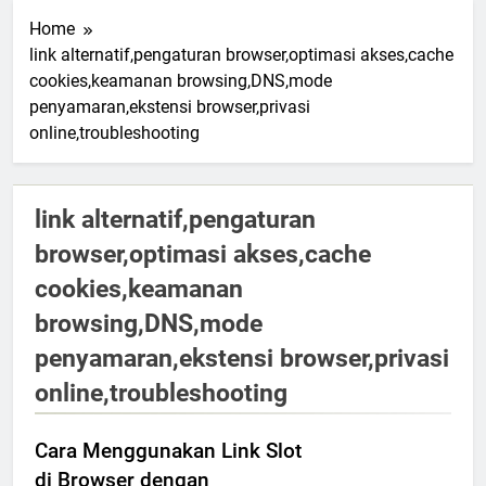
Home
link alternatif,pengaturan browser,optimasi akses,cache
cookies,keamanan browsing,DNS,mode
penyamaran,ekstensi browser,privasi
online,troubleshooting
link alternatif,pengaturan
browser,optimasi akses,cache
cookies,keamanan
browsing,DNS,mode
penyamaran,ekstensi browser,privasi
online,troubleshooting
Cara Menggunakan Link Slot
di Browser dengan