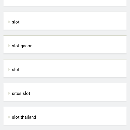
slot
slot gacor
slot
situs slot
slot thailand