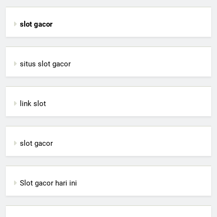
slot gacor
situs slot gacor
link slot
slot gacor
Slot gacor hari ini