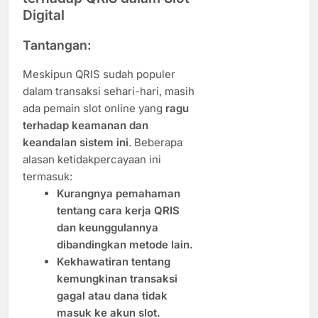
Digital
Tantangan:
Meskipun QRIS sudah populer
dalam transaksi sehari-hari, masih
ada pemain slot online yang
ragu
terhadap keamanan dan
keandalan sistem ini
. Beberapa
alasan ketidakpercayaan ini
termasuk:
Kurangnya pemahaman
tentang cara kerja QRIS
dan keunggulannya
dibandingkan metode lain.
Kekhawatiran tentang
kemungkinan transaksi
gagal atau dana tidak
masuk ke akun slot.