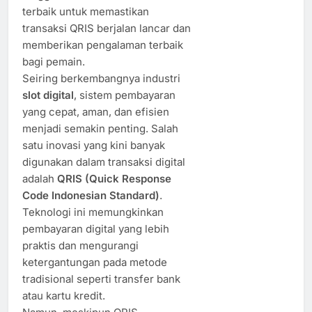
terbaik untuk memastikan
transaksi QRIS berjalan lancar dan
memberikan pengalaman terbaik
bagi pemain.
Seiring berkembangnya industri
slot digital
, sistem pembayaran
yang cepat, aman, dan efisien
menjadi semakin penting. Salah
satu inovasi yang kini banyak
digunakan dalam transaksi digital
adalah
QRIS (Quick Response
Code Indonesian Standard)
.
Teknologi ini memungkinkan
pembayaran digital yang lebih
praktis dan mengurangi
ketergantungan pada metode
tradisional seperti transfer bank
atau kartu kredit.