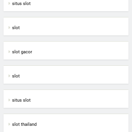
situs slot
slot
slot gacor
slot
situs slot
slot thailand