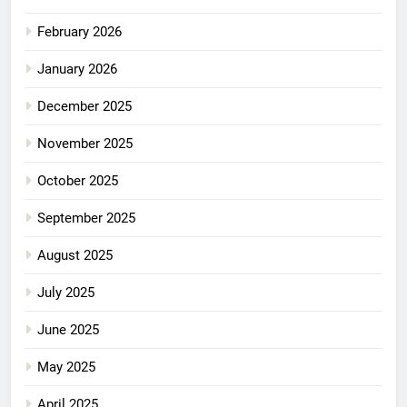
February 2026
January 2026
December 2025
November 2025
October 2025
September 2025
August 2025
July 2025
June 2025
May 2025
April 2025