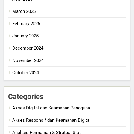
March 2025
February 2025
January 2025
December 2024
November 2024
October 2024
Categories
Akses Digital dan Keamanan Pengguna
Akses Responsif dan Keamanan Digital
Analisis Permainan & Strategi Slot