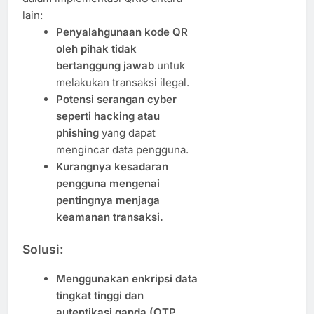
lain:
Penyalahgunaan kode QR
oleh pihak tidak
bertanggung jawab
untuk
melakukan transaksi ilegal.
Potensi serangan cyber
seperti hacking atau
phishing
yang dapat
mengincar data pengguna.
Kurangnya kesadaran
pengguna mengenai
pentingnya menjaga
keamanan transaksi.
Solusi:
Menggunakan enkripsi data
tingkat tinggi dan
autentikasi ganda (OTP,