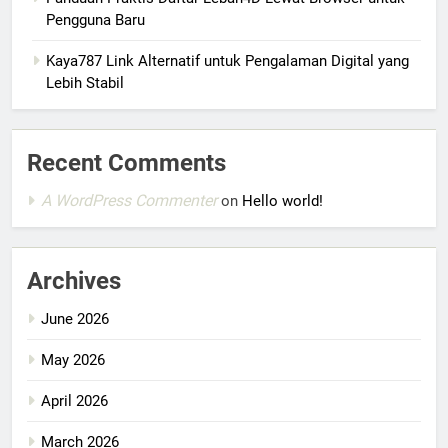
Pengguna Baru
Kaya787 Link Alternatif untuk Pengalaman Digital yang
Lebih Stabil
Recent Comments
A WordPress Commenter
on
Hello world!
Archives
June 2026
May 2026
April 2026
March 2026