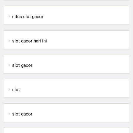
situs slot gacor
slot gacor hari ini
slot gacor
slot
slot gacor