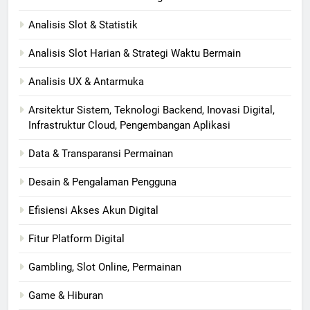
Analisis Slot & Statistik
Analisis Slot Harian & Strategi Waktu Bermain
Analisis UX & Antarmuka
Arsitektur Sistem, Teknologi Backend, Inovasi Digital,
Infrastruktur Cloud, Pengembangan Aplikasi
Data & Transparansi Permainan
Desain & Pengalaman Pengguna
Efisiensi Akses Akun Digital
Fitur Platform Digital
Gambling, Slot Online, Permainan
Game & Hiburan