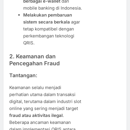
berbagai e-wallet
dan
mobile banking di Indonesia.
Melakukan pembaruan
sistem secara berkala
agar
tetap kompatibel dengan
perkembangan teknologi
QRIS.
2. Keamanan dan
Pencegahan Fraud
Tantangan:
Keamanan selalu menjadi
perhatian utama dalam transaksi
digital, terutama dalam industri slot
online yang sering menjadi target
fraud atau aktivitas ilegal
.
Beberapa ancaman keamanan
dalam implementasi QRIS antara