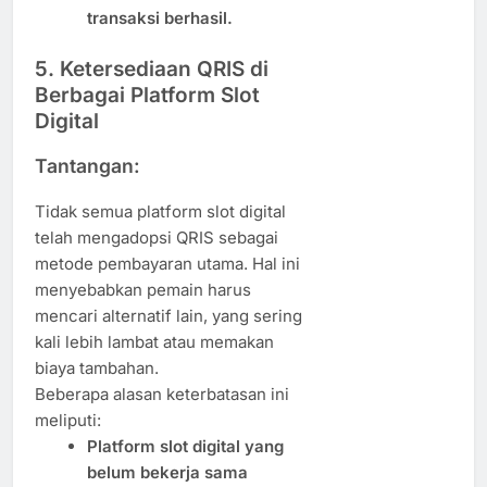
transaksi berhasil.
5. Ketersediaan QRIS di
Berbagai Platform Slot
Digital
Tantangan:
Tidak semua platform slot digital
telah mengadopsi QRIS sebagai
metode pembayaran utama. Hal ini
menyebabkan pemain harus
mencari alternatif lain, yang sering
kali lebih lambat atau memakan
biaya tambahan.
Beberapa alasan keterbatasan ini
meliputi:
Platform slot digital yang
belum bekerja sama