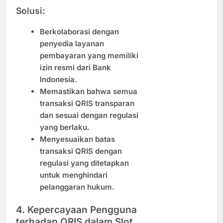
Solusi:
Berkolaborasi dengan
penyedia layanan
pembayaran yang memiliki
izin resmi dari Bank
Indonesia.
Memastikan bahwa semua
transaksi QRIS transparan
dan sesuai dengan regulasi
yang berlaku.
Menyesuaikan batas
transaksi QRIS dengan
regulasi yang ditetapkan
untuk menghindari
pelanggaran hukum.
4. Kepercayaan Pengguna
terhadap QRIS dalam Slot