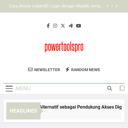
Skip
Panduan Praktis Daftar Edwinslot Lewat Browser
to
untuk Pengguna Baru
content
Panduan Praktis Daftar Lebah4D Lewat Browser
untuk Pengguna Baru
EDWINSLOT Link Alternatif sebagai Pendukung
Akses Digital yang Fleksibel
Cara Akses Lebah4D Login dengan Mudah, Aman,
dan Efisien
Panduan Praktis Daftar Edwinslot Lewat Browser
untuk Pengguna Baru
Power Tools Pro
Dapatkan Alat Pertukangan Berkualitas
Panduan Praktis Daftar Lebah4D Lewat Browser
NEWSLETTER
RANDOM NEWS
untuk Pengguna Baru
Untuk Proyek Anda Di Power Tools Pro.
Kualitas Tinggi Untuk Hasil Kerja Yang
MENU
Maksimal.
WINSLOT Link Alternatif sebagai Pendukung Akses Digital yan
HEADLINES
Month Ago