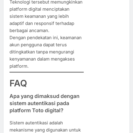
Teknologi tersebut memungkinkan
platform digital menciptakan
sistem keamanan yang lebih
adaptif dan responsif terhadap
berbagai ancaman.
Dengan pendekatan ini, keamanan
akun pengguna dapat terus
ditingkatkan tanpa mengurangi
kenyamanan dalam mengakses
platform.
FAQ
Apa yang dimaksud dengan
sistem autentikasi pada
platform Toto digital?
Sistem autentikasi adalah
mekanisme yang digunakan untuk