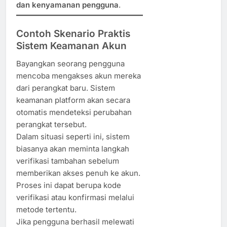
dan kenyamanan pengguna
.
Contoh Skenario Praktis
Sistem Keamanan Akun
Bayangkan seorang pengguna
mencoba mengakses akun mereka
dari perangkat baru. Sistem
keamanan platform akan secara
otomatis mendeteksi perubahan
perangkat tersebut.
Dalam situasi seperti ini, sistem
biasanya akan meminta langkah
verifikasi tambahan sebelum
memberikan akses penuh ke akun.
Proses ini dapat berupa kode
verifikasi atau konfirmasi melalui
metode tertentu.
Jika pengguna berhasil melewati