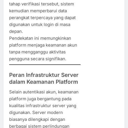
tahap verifikasi tersebut, sistem
kemudian memperbarui data
perangkat terpercaya yang dapat
digunakan untuk login di masa
depan.
Pendekatan ini memungkinkan
platform menjaga keamanan akun
tanpa mengganggu aktivitas
pengguna secara signifikan.
Peran Infrastruktur Server
dalam Keamanan Platform
Selain autentikasi akun, keamanan
platform juga bergantung pada
kualitas infrastruktur server yang
digunakan. Server modern
biasanya dilengkapi dengan
berbagai sistem perlindungan