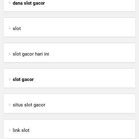
dana slot gacor
slot
slot gacor hari ini
slot gacor
situs slot gacor
link slot