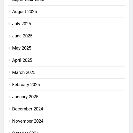
August 2025
July 2025
June 2025
May 2025
April 2025
March 2025
February 2025
January 2025
December 2024
November 2024