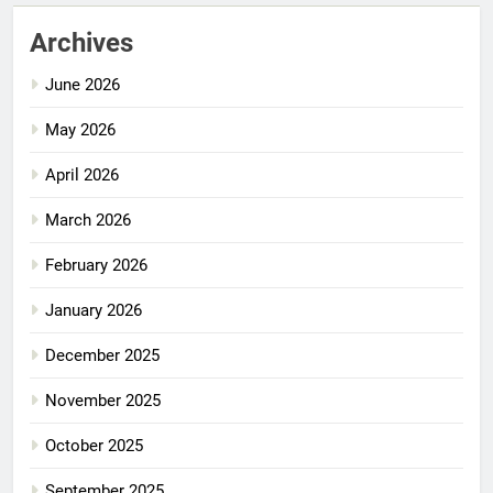
Archives
June 2026
May 2026
April 2026
March 2026
February 2026
January 2026
December 2025
November 2025
October 2025
September 2025