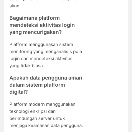
akun.
Bagaimana platform
mendeteksi aktivitas login
yang mencurigakan?
Platform menggunakan sistem
monitoring yang menganalisis pola
login dan mendeteksi aktivitas
yang tidak biasa.
Apakah data pengguna aman
dalam sistem platform
digital?
Platform modern menggunakan
teknologi enkripsi dan
perlindungan server untuk
menjaga keamanan data pengguna.