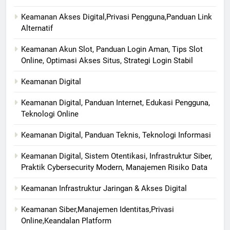
Keamanan Akses Digital,Privasi Pengguna,Panduan Link
Alternatif
Keamanan Akun Slot, Panduan Login Aman, Tips Slot
Online, Optimasi Akses Situs, Strategi Login Stabil
Keamanan Digital
Keamanan Digital, Panduan Internet, Edukasi Pengguna,
Teknologi Online
Keamanan Digital, Panduan Teknis, Teknologi Informasi
Keamanan Digital, Sistem Otentikasi, Infrastruktur Siber,
Praktik Cybersecurity Modern, Manajemen Risiko Data
Keamanan Infrastruktur Jaringan & Akses Digital
Keamanan Siber,Manajemen Identitas,Privasi
Online,Keandalan Platform