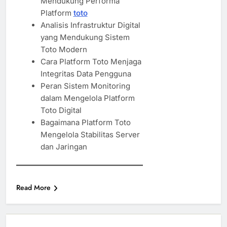
Mendukung Performa
Platform
toto
Analisis Infrastruktur Digital
yang Mendukung Sistem
Toto Modern
Cara Platform Toto Menjaga
Integritas Data Pengguna
Peran Sistem Monitoring
dalam Mengelola Platform
Toto Digital
Bagaimana Platform Toto
Mengelola Stabilitas Server
dan Jaringan
Read More