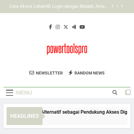
Skip
Panduan Praktis Daftar Edwinslot Lewat Browser
to
untuk Pengguna Baru
content
Panduan Praktis Daftar Lebah4D Lewat Browser
untuk Pengguna Baru
EDWINSLOT Link Alternatif sebagai Pendukung
Akses Digital yang Fleksibel
Cara Akses Lebah4D Login dengan Mudah, Aman,
dan Efisien
Panduan Praktis Daftar Edwinslot Lewat Browser
untuk Pengguna Baru
Power Tools Pro
Dapatkan Alat Pertukangan Berkualitas
Panduan Praktis Daftar Lebah4D Lewat Browser
NEWSLETTER
RANDOM NEWS
untuk Pengguna Baru
Untuk Proyek Anda Di Power Tools Pro.
Kualitas Tinggi Untuk Hasil Kerja Yang
MENU
Maksimal.
WINSLOT Link Alternatif sebagai Pendukung Akses Digital yan
HEADLINES
Months Ago