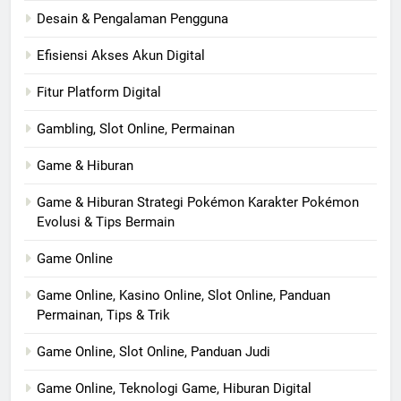
Desain & Pengalaman Pengguna
Efisiensi Akses Akun Digital
Fitur Platform Digital
Gambling, Slot Online, Permainan
Game & Hiburan
Game & Hiburan Strategi Pokémon Karakter Pokémon
Evolusi & Tips Bermain
Game Online
Game Online, Kasino Online, Slot Online, Panduan
Permainan, Tips & Trik
Game Online, Slot Online, Panduan Judi
Game Online, Teknologi Game, Hiburan Digital