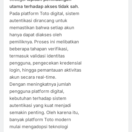
utama terhadap akses tidak sah
.
Pada platform Toto digital, sistem
autentikasi dirancang untuk
memastikan bahwa setiap akun
hanya dapat diakses oleh
pemiliknya. Proses ini melibatkan
beberapa tahapan verifikasi,
termasuk validasi identitas
pengguna, pengecekan kredensial
login, hingga pemantauan aktivitas
akun secara real-time.
Dengan meningkatnya jumlah
pengguna platform digital,
kebutuhan terhadap sistem
autentikasi yang kuat menjadi
semakin penting. Oleh karena itu,
banyak platform Toto modern
mulai mengadopsi teknologi