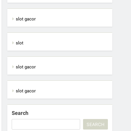
slot gacor
slot
slot gacor
slot gacor
Search
SEARCH