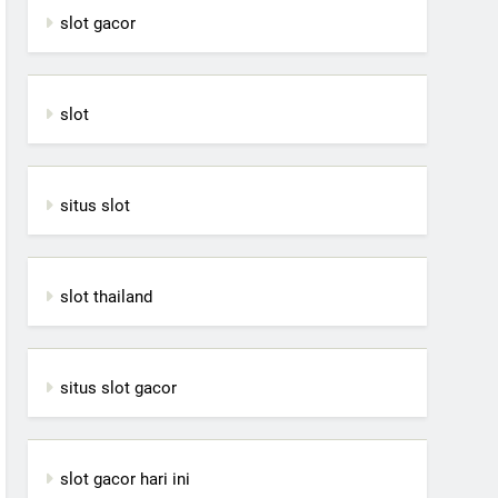
slot gacor
slot
situs slot
slot thailand
situs slot gacor
slot gacor hari ini