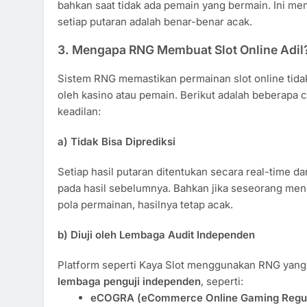
bahkan saat tidak ada pemain yang bermain. Ini me
setiap putaran adalah benar-benar acak.
3.
Mengapa RNG Membuat Slot Online Adil
Sistem RNG memastikan permainan slot online tidak
oleh kasino atau pemain. Berikut adalah beberapa
keadilan:
a)
Tidak Bisa Diprediksi
Setiap hasil putaran ditentukan secara real-time d
pada hasil sebelumnya. Bahkan jika seseorang me
pola permainan, hasilnya tetap acak.
b)
Diuji oleh Lembaga Audit Independen
Platform seperti Kaya Slot menggunakan RNG yan
lembaga penguji independen
, seperti:
eCOGRA (eCommerce Online Gaming Regul