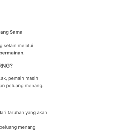
yang Sama
 selain melalui
s permainan
.
 RNG?
ak, pemain masih
kan peluang menang:
dari taruhan yang akan
peluang menang