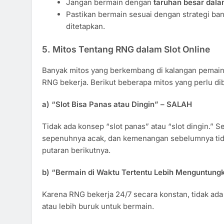
Jangan bermain dengan
taruhan besar dala
Pastikan bermain sesuai dengan strategi ban
ditetapkan.
5.
Mitos Tentang RNG dalam Slot Online
Banyak mitos yang berkembang di kalangan pemain
RNG bekerja. Berikut beberapa mitos yang perlu di
a)
“Slot Bisa Panas atau Dingin”
– SALAH
Tidak ada konsep “slot panas” atau “slot dingin.” Se
sepenuhnya acak, dan kemenangan sebelumnya ti
putaran berikutnya.
b)
“Bermain di Waktu Tertentu Lebih Menguntung
Karena RNG bekerja 24/7 secara konstan, tidak ada
atau lebih buruk untuk bermain.