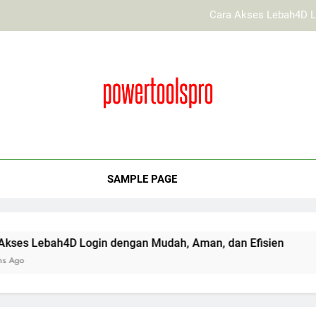
Cara Akses Lebah4D L
Panduan Praktis Daftar Edwinsl
Panduan Praktis Daftar Lebah
EDWINSLOT Link Alternatif sebagai P
er Tools Pro
Cara Akses Lebah4D L
lat Pertukangan Berkualitas Untuk Proyek Anda Di Power Tools 
Panduan Praktis Daftar Edwinsl
SAMPLE PAGE
Panduan Praktis Daftar Lebah
4D Login dengan Mudah, Aman, dan Efisien
Panduan Pra
2 Months Ago