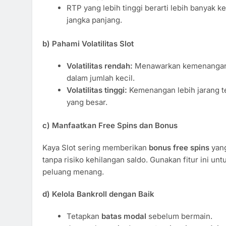
RTP yang lebih tinggi berarti lebih banyak
jangka panjang.
b)
Pahami Volatilitas Slot
Volatilitas rendah:
Menawarkan kemenangan l
dalam jumlah kecil.
Volatilitas tinggi:
Kemenangan lebih jarang te
yang besar.
c)
Manfaatkan Free Spins dan Bonus
Kaya Slot sering memberikan
bonus free spins
yang
tanpa risiko kehilangan saldo. Gunakan fitur ini un
peluang menang.
d)
Kelola Bankroll dengan Baik
Tetapkan
batas modal
sebelum bermain.