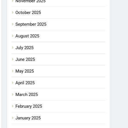
November 2025
October 2025
September 2025
August 2025
July 2025
June 2025
May 2025
April 2025
March 2025
February 2025
January 2025