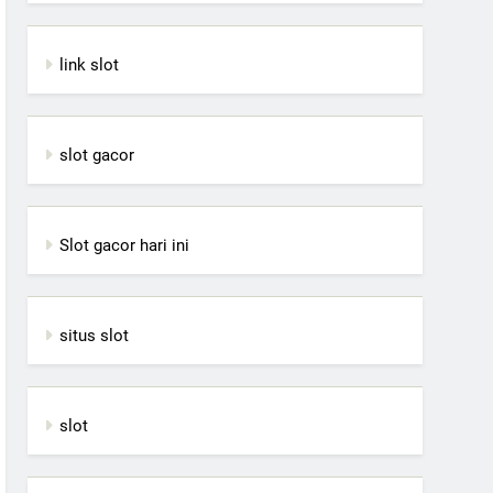
link slot
slot gacor
Slot gacor hari ini
situs slot
slot