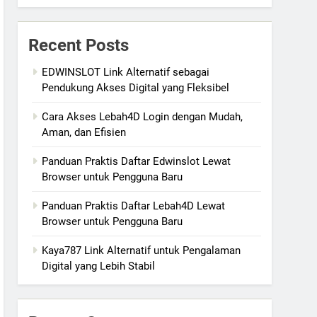
Recent Posts
EDWINSLOT Link Alternatif sebagai
Pendukung Akses Digital yang Fleksibel
Cara Akses Lebah4D Login dengan Mudah,
Aman, dan Efisien
Panduan Praktis Daftar Edwinslot Lewat
Browser untuk Pengguna Baru
Panduan Praktis Daftar Lebah4D Lewat
Browser untuk Pengguna Baru
Kaya787 Link Alternatif untuk Pengalaman
Digital yang Lebih Stabil