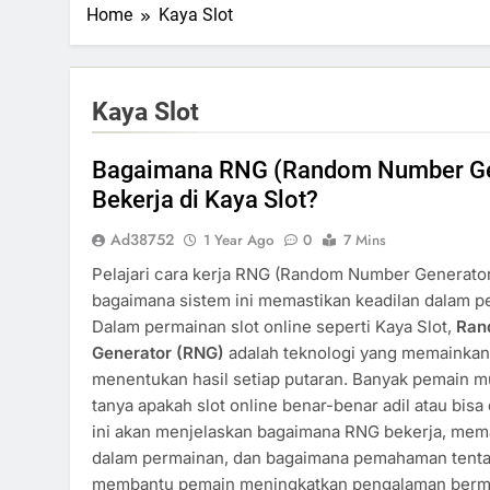
Home
Kaya Slot
Kaya Slot
Bagaimana RNG (Random Number Ge
Bekerja di Kaya Slot?
Ad38752
1 Year Ago
0
7 Mins
Pelajari cara kerja RNG (Random Number Generator
bagaimana sistem ini memastikan keadilan dalam pe
Dalam permainan slot online seperti Kaya Slot,
Ran
Generator (RNG)
adalah teknologi yang memainkan
menentukan hasil setiap putaran. Banyak pemain m
tanya apakah slot online benar-benar adil atau bisa 
ini akan menjelaskan bagaimana RNG bekerja, mema
dalam permainan, dan bagaimana pemahaman tentan
membantu pemain meningkatkan pengalaman berm