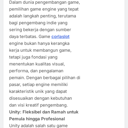
Dalam dunia pengembangan game,
pemilihan game engine yang tepat
adalah langkah penting, terutama
bagi pengembang indie yang
sering bekerja dengan sumber
daya terbatas. Game
corlaslot
engine bukan hanya kerangka
kerja untuk membangun game,
tetapi juga fondasi yang
menentukan kualitas visual,
performa, dan pengalaman
pemain. Dengan berbagai pilihan di
pasar, setiap engine memiliki
karakteristik unik yang dapat
disesuaikan dengan kebutuhan
dan visi kreatif pengembang.
Unity: Fleksibel dan Ramah untuk
Pemula hingga Profesional
Unity adalah salah satu game