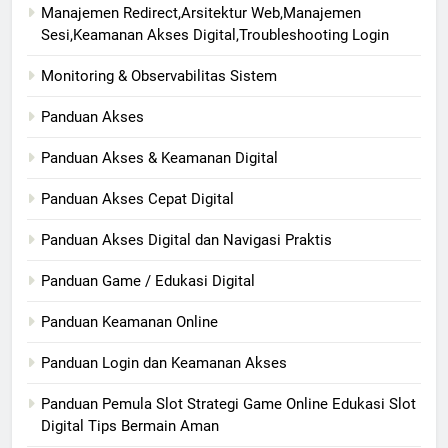
Manajemen Redirect,Arsitektur Web,Manajemen
Sesi,Keamanan Akses Digital,Troubleshooting Login
Monitoring & Observabilitas Sistem
Panduan Akses
Panduan Akses & Keamanan Digital
Panduan Akses Cepat Digital
Panduan Akses Digital dan Navigasi Praktis
Panduan Game / Edukasi Digital
Panduan Keamanan Online
Panduan Login dan Keamanan Akses
Panduan Pemula Slot Strategi Game Online Edukasi Slot
Digital Tips Bermain Aman