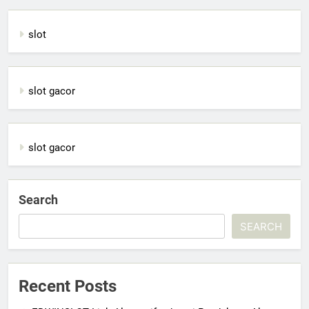
slot
slot gacor
slot gacor
Search
SEARCH
Recent Posts