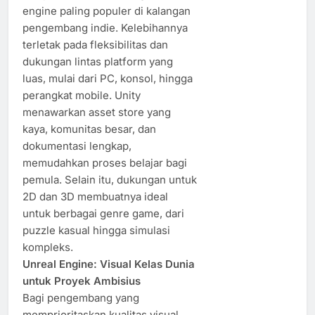
engine paling populer di kalangan
pengembang indie. Kelebihannya
terletak pada fleksibilitas dan
dukungan lintas platform yang
luas, mulai dari PC, konsol, hingga
perangkat mobile. Unity
menawarkan asset store yang
kaya, komunitas besar, dan
dokumentasi lengkap,
memudahkan proses belajar bagi
pemula. Selain itu, dukungan untuk
2D dan 3D membuatnya ideal
untuk berbagai genre game, dari
puzzle kasual hingga simulasi
kompleks.
Unreal Engine: Visual Kelas Dunia
untuk Proyek Ambisius
Bagi pengembang yang
memprioritaskan kualitas visual,