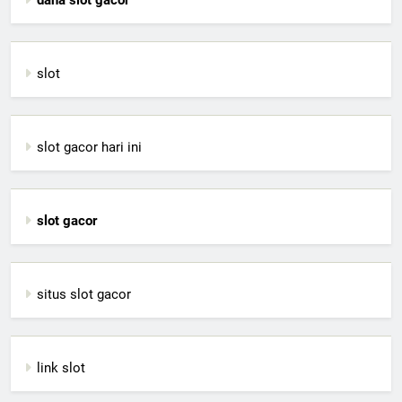
dana slot gacor
slot
slot gacor hari ini
slot gacor
situs slot gacor
link slot