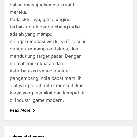
dalam mewujudkan ide kreatif
mereka.
Pada akhirnya, game engine
terbaik untuk pengembang indie
adalah yang mampu
mengakomodasi visi kreatif, sesuai
dengan kemampuan teknis, dan
mendukung target pasar. Dengan
memahami kekuatan dan
keterbatasan setiap engine,
pengembang indie dapat memilih
alat yang tepat untuk menciptakan
karya yang memikat dan kompetitif
di industri game modern.
Read More