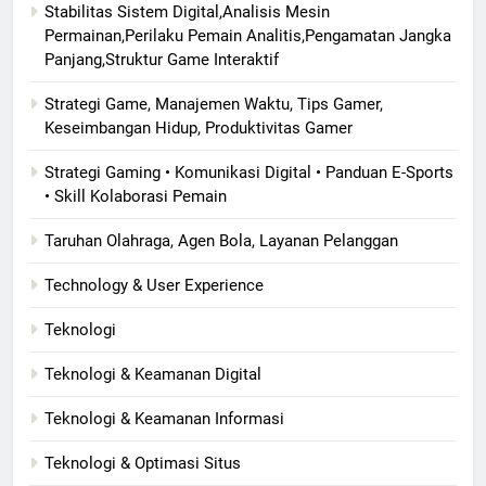
Stabilitas Sistem Digital,Analisis Mesin
Permainan,Perilaku Pemain Analitis,Pengamatan Jangka
Panjang,Struktur Game Interaktif
Strategi Game, Manajemen Waktu, Tips Gamer,
Keseimbangan Hidup, Produktivitas Gamer
Strategi Gaming • Komunikasi Digital • Panduan E-Sports
• Skill Kolaborasi Pemain
Taruhan Olahraga, Agen Bola, Layanan Pelanggan
Technology & User Experience
Teknologi
Teknologi & Keamanan Digital
Teknologi & Keamanan Informasi
Teknologi & Optimasi Situs