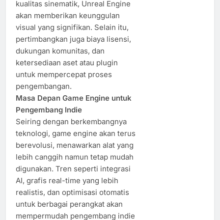
kualitas sinematik, Unreal Engine
akan memberikan keunggulan
visual yang signifikan. Selain itu,
pertimbangkan juga biaya lisensi,
dukungan komunitas, dan
ketersediaan aset atau plugin
untuk mempercepat proses
pengembangan.
Masa Depan Game Engine untuk
Pengembang Indie
Seiring dengan berkembangnya
teknologi, game engine akan terus
berevolusi, menawarkan alat yang
lebih canggih namun tetap mudah
digunakan. Tren seperti integrasi
AI, grafis real-time yang lebih
realistis, dan optimisasi otomatis
untuk berbagai perangkat akan
mempermudah pengembang indie