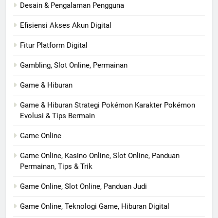
Desain & Pengalaman Pengguna
Efisiensi Akses Akun Digital
Fitur Platform Digital
Gambling, Slot Online, Permainan
Game & Hiburan
Game & Hiburan Strategi Pokémon Karakter Pokémon
Evolusi & Tips Bermain
Game Online
Game Online, Kasino Online, Slot Online, Panduan
Permainan, Tips & Trik
Game Online, Slot Online, Panduan Judi
Game Online, Teknologi Game, Hiburan Digital