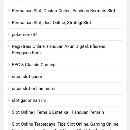
Permainan Slot, Casino Online, Panduan Bermain Slot
Permainan Slot, Judi Online, Strategi Slot
pokemon787
Registrasi Online, Panduan Akun Digital, Efisiensi
Pengguna Baru
RPG & Classic Gaming
situs slot gacor
situs slot online resmi
slot gacor hari ini
Slot Online | Tema & Estetika | Panduan Pemain
Slot Online Terpercaya, Tips Slot Online, Gaming Online,