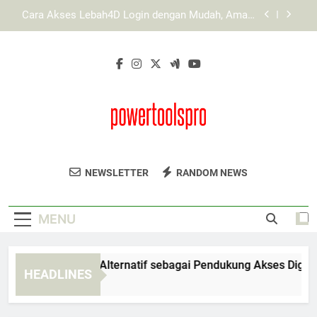
Skip
Panduan Praktis Daftar Edwinslot Lewat Browser
to
untuk Pengguna Baru
content
Panduan Praktis Daftar Lebah4D Lewat Browser
untuk Pengguna Baru
EDWINSLOT Link Alternatif sebagai Pendukung
Akses Digital yang Fleksibel
Cara Akses Lebah4D Login dengan Mudah, Aman,
dan Efisien
Panduan Praktis Daftar Edwinslot Lewat Browser
untuk Pengguna Baru
Power Tools Pro
Dapatkan Alat Pertukangan Berkualitas
Panduan Praktis Daftar Lebah4D Lewat Browser
NEWSLETTER
RANDOM NEWS
untuk Pengguna Baru
Untuk Proyek Anda Di Power Tools Pro.
Kualitas Tinggi Untuk Hasil Kerja Yang
MENU
Maksimal.
DWINSLOT Link Alternatif sebagai Pendukung Akses Digital ya
HEADLINES
 Month Ago