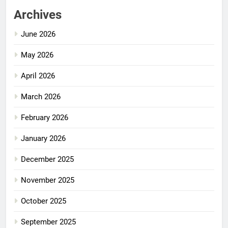
Archives
June 2026
May 2026
April 2026
March 2026
February 2026
January 2026
December 2025
November 2025
October 2025
September 2025