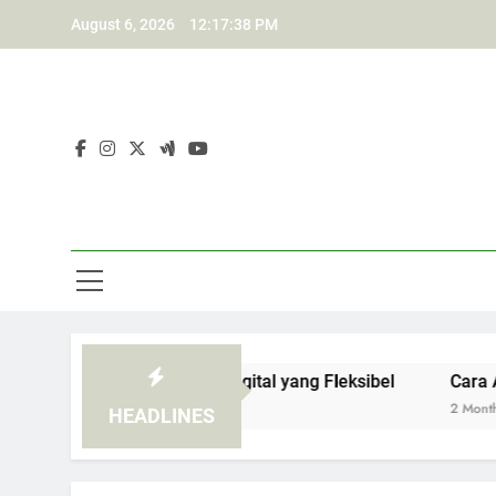
Skip
August 6, 2026
12:17:39 PM
to
content
Pow
Dapatkan A
ndukung Akses Digital yang Fleksibel
Cara Akses Lebah
2 Months Ago
HEADLINES