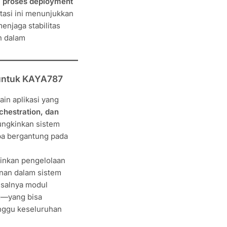
rta proses deployment
tasi ini menunjukkan
njaga stabilitas
n dalam
 untuk KAYA787
in aplikasi yang
chestration, dan
ungkinkan sistem
npa bergantung pada
inkan pengelolaan
anan dalam sistem
salnya modul
ng—yang bisa
anggu keseluruhan