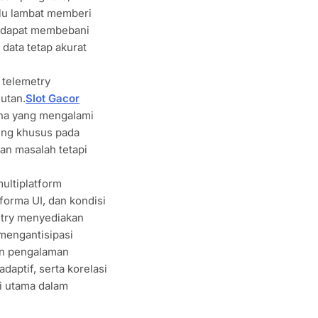
alu lambat memberi
 dapat membebani
data tetap akurat
 telemetry
utan.
Slot Gacor
ana yang mengalami
ring khusus pada
an masalah tetapi
ultiplatform
orma UI, dan kondisi
etry menyediakan
 mengantisipasi
an pengalaman
aptif, serta korelasi
i utama dalam