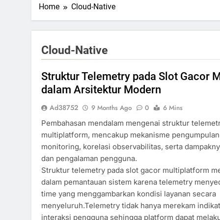
Home
Cloud-Native
Cloud-Native
Struktur Telemetry pada Slot Gacor M
dalam Arsitektur Modern
Ad38752
9 Months Ago
0
6 Mins
Pembahasan mendalam mengenai struktur telemetry
multiplatform, mencakup mekanisme pengumpulan d
monitoring, korelasi observabilitas, serta dampakny
dan pengalaman pengguna.
Struktur telemetry pada slot gacor multiplatform m
dalam pemantauan sistem karena telemetry menyedi
time yang menggambarkan kondisi layanan secara
menyeluruh.Telemetry tidak hanya merekam indikato
interaksi pengguna sehingga platform dapat mela