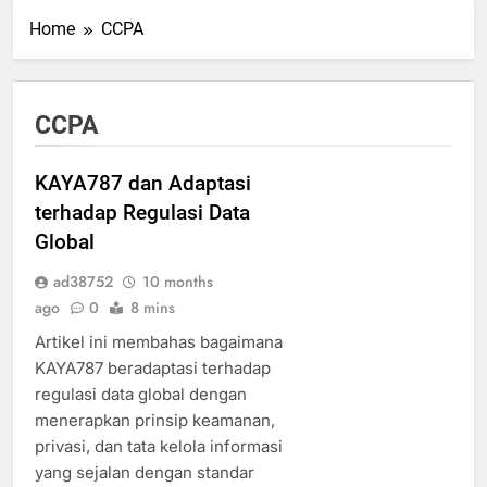
Home
CCPA
CCPA
KAYA787 dan Adaptasi
terhadap Regulasi Data
Global
ad38752
10 months
ago
0
8 mins
Artikel ini membahas bagaimana
KAYA787 beradaptasi terhadap
regulasi data global dengan
menerapkan prinsip keamanan,
privasi, dan tata kelola informasi
yang sejalan dengan standar