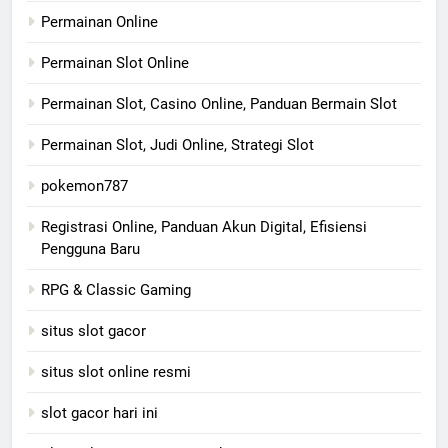
Permainan Online
Permainan Slot Online
Permainan Slot, Casino Online, Panduan Bermain Slot
Permainan Slot, Judi Online, Strategi Slot
pokemon787
Registrasi Online, Panduan Akun Digital, Efisiensi
Pengguna Baru
RPG & Classic Gaming
situs slot gacor
situs slot online resmi
slot gacor hari ini