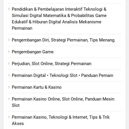
Pendidikan & Pembelajaran Interaktif Teknologi &
Simulasi Digital Matematika & Probabilitas Game
Edukatif & Hiburan Digital Analisis Mekanisme
Permainan
Pengembangan Diri, Strategi Permainan, Tips Menang.
Pengembangan Game
Perjudian, Slot Online, Strategi Permainan
Permainan Digital • Teknologi Slot • Panduan Pemain
Permainan Kartu & Kasino
Permainan Kasino Online, Slot Online, Panduan Mesin
Slot
Permainan Kasino, Teknologi & Internet, Tips & Trik
Akses