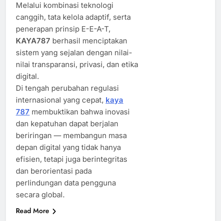
Melalui kombinasi teknologi
canggih, tata kelola adaptif, serta
penerapan prinsip E-E-A-T,
KAYA787
berhasil menciptakan
sistem yang sejalan dengan nilai-
nilai transparansi, privasi, dan etika
digital.
Di tengah perubahan regulasi
internasional yang cepat,
kaya
787
membuktikan bahwa inovasi
dan kepatuhan dapat berjalan
beriringan — membangun masa
depan digital yang tidak hanya
efisien, tetapi juga berintegritas
dan berorientasi pada
perlindungan data pengguna
secara global.
Read More