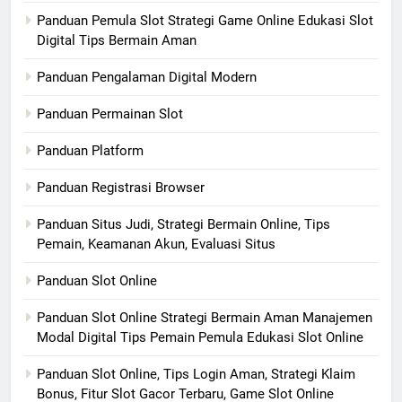
Panduan Pemula Slot Strategi Game Online Edukasi Slot
Digital Tips Bermain Aman
Panduan Pengalaman Digital Modern
Panduan Permainan Slot
Panduan Platform
Panduan Registrasi Browser
Panduan Situs Judi, Strategi Bermain Online, Tips
Pemain, Keamanan Akun, Evaluasi Situs
Panduan Slot Online
Panduan Slot Online Strategi Bermain Aman Manajemen
Modal Digital Tips Pemain Pemula Edukasi Slot Online
Panduan Slot Online, Tips Login Aman, Strategi Klaim
Bonus, Fitur Slot Gacor Terbaru, Game Slot Online