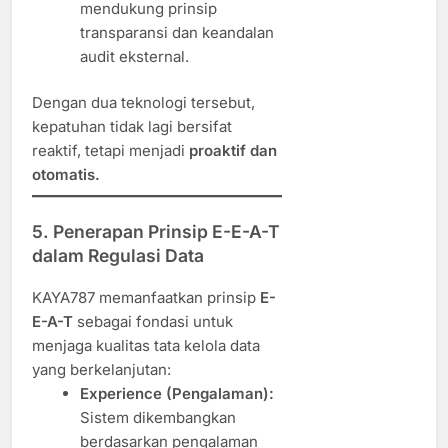
mendukung prinsip
transparansi dan keandalan
audit eksternal.
Dengan dua teknologi tersebut,
kepatuhan tidak lagi bersifat
reaktif, tetapi menjadi
proaktif dan
otomatis.
5. Penerapan Prinsip E-E-A-T
dalam Regulasi Data
KAYA787 memanfaatkan prinsip
E-
E-A-T
sebagai fondasi untuk
menjaga kualitas tata kelola data
yang berkelanjutan:
Experience (Pengalaman):
Sistem dikembangkan
berdasarkan pengalaman