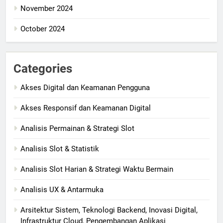
November 2024
October 2024
Categories
Akses Digital dan Keamanan Pengguna
Akses Responsif dan Keamanan Digital
Analisis Permainan & Strategi Slot
Analisis Slot & Statistik
Analisis Slot Harian & Strategi Waktu Bermain
Analisis UX & Antarmuka
Arsitektur Sistem, Teknologi Backend, Inovasi Digital,
Infrastruktur Cloud, Pengembangan Aplikasi