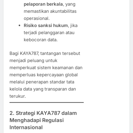
pelaporan berkala
, yang
memastikan akuntabilitas
operasional.
Risiko sanksi hukum
, jika
terjadi pelanggaran atau
kebocoran data.
Bagi KAYA787, tantangan tersebut
menjadi peluang untuk
memperkuat sistem keamanan dan
memperluas kepercayaan global
melalui penerapan standar tata
kelola data yang transparan dan
terukur.
2. Strategi KAYA787 dalam
Menghadapi Regulasi
Internasional