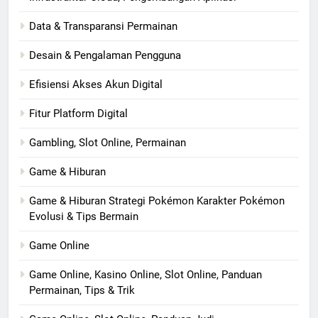
Data & Transparansi Permainan
Desain & Pengalaman Pengguna
Efisiensi Akses Akun Digital
Fitur Platform Digital
Gambling, Slot Online, Permainan
Game & Hiburan
Game & Hiburan Strategi Pokémon Karakter Pokémon
Evolusi & Tips Bermain
Game Online
Game Online, Kasino Online, Slot Online, Panduan
Permainan, Tips & Trik