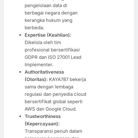
pengelolaan data di
berbagai negara dengan
kerangka hukum yang
berbeda.
Expertise (Keahlian):
Dikelola oleh tim
profesional bersertifikasi
GDPR dan ISO 27001 Lead
Implementer.
Authoritativeness
(Otoritas):
KAYA787 bekerja
sama dengan lembaga
regulasi dan penyedia cloud
bersertifikat global seperti
AWS dan Google Cloud.
Trustworthiness
(Kepercayaan):
Transparansi penuh dalam