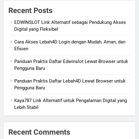
Recent Posts
EDWINSLOT Link Alternatif sebagai Pendukung Akses
Digital yang Fleksibel
Cara Akses Lebah4D Login dengan Mudah, Aman, dan
Efisien
Panduan Praktis Daftar Edwinslot Lewat Browser untuk
Pengguna Baru
Panduan Praktis Daftar Lebah4D Lewat Browser untuk
Pengguna Baru
Kaya787 Link Alternatif untuk Pengalaman Digital yang
Lebih Stabil
Recent Comments