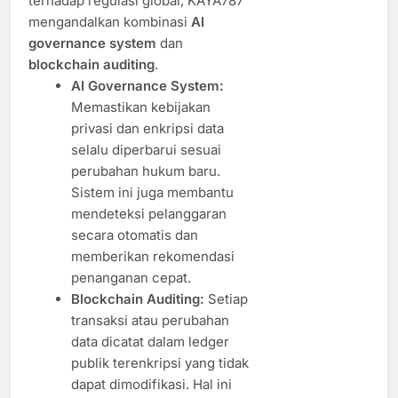
terhadap regulasi global, KAYA787
mengandalkan kombinasi
AI
governance system
dan
blockchain auditing
.
AI Governance System:
Memastikan kebijakan
privasi dan enkripsi data
selalu diperbarui sesuai
perubahan hukum baru.
Sistem ini juga membantu
mendeteksi pelanggaran
secara otomatis dan
memberikan rekomendasi
penanganan cepat.
Blockchain Auditing:
Setiap
transaksi atau perubahan
data dicatat dalam ledger
publik terenkripsi yang tidak
dapat dimodifikasi. Hal ini