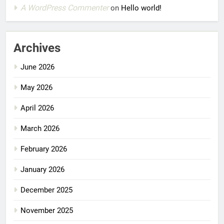
A WordPress Commenter
on
Hello world!
Archives
June 2026
May 2026
April 2026
March 2026
February 2026
January 2026
December 2025
November 2025