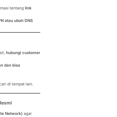
rmasi tentang
link
N atau ubah DNS
sli,
hubungi customer
an dan bisa
ri di tempat lain.
Resmi
ate Network)
agar