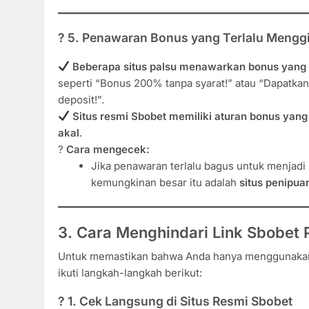
? 5. Penawaran Bonus yang Terlalu Mengg
Beberapa situs palsu menawarkan bonus yang ti
seperti “Bonus 200% tanpa syarat!” atau “Dapatkan 
deposit!”.
Situs resmi Sbobet memiliki aturan bonus yang
akal
.
?
Cara mengecek:
Jika penawaran terlalu bagus untuk menjadi
kemungkinan besar itu adalah
situs penipua
3. Cara Menghindari Link Sbobet 
Untuk memastikan bahwa Anda hanya menggunak
ikuti langkah-langkah berikut:
? 1. Cek Langsung di Situs Resmi Sbobet