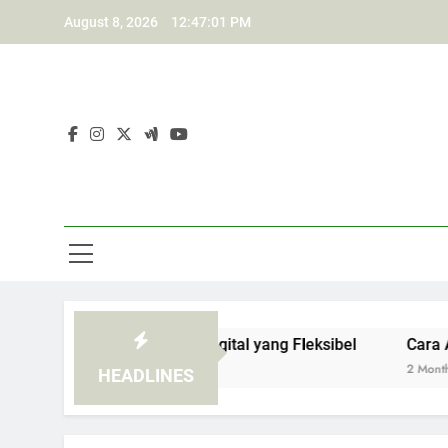
Skip
August 8, 2026
12:47:02 PM
to
content
Pow
Dapatkan A
ndukung Akses Digital yang Fleksibel
Cara Akses Lebah
2 Months Ago
HEADLINES