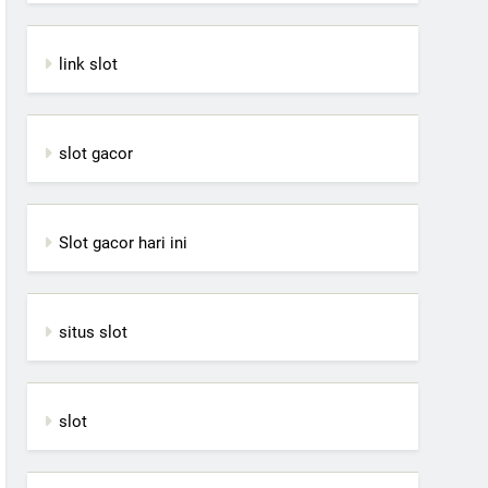
link slot
slot gacor
Slot gacor hari ini
situs slot
slot