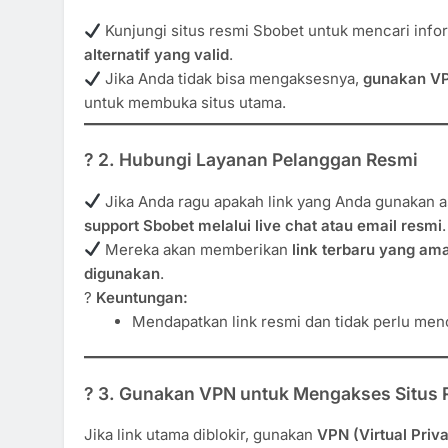
Kunjungi situs resmi Sbobet untuk mencari info
alternatif yang valid
.
Jika Anda tidak bisa mengaksesnya,
gunakan VP
untuk membuka situs utama.
? 2. Hubungi Layanan Pelanggan Resmi
Jika Anda ragu apakah link yang Anda gunakan a
support Sbobet melalui live chat atau email resmi
.
Mereka akan memberikan
link terbaru yang am
digunakan
.
?
Keuntungan:
Mendapatkan link resmi dan tidak perlu menca
? 3. Gunakan VPN untuk Mengakses Situs 
Jika link utama diblokir, gunakan
VPN (Virtual Priv