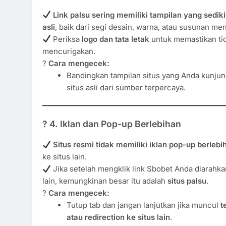
Link palsu sering memiliki tampilan yang sediki
asli
, baik dari segi desain, warna, atau susunan me
Periksa
logo dan tata letak
untuk memastikan ti
mencurigakan.
?
Cara mengecek:
Bandingkan tampilan situs yang Anda kunju
situs asli dari sumber terpercaya.
? 4. Iklan dan Pop-up Berlebihan
Situs resmi tidak memiliki iklan pop-up berlebi
ke situs lain.
Jika setelah mengklik link Sbobet Anda diarahk
lain, kemungkinan besar itu adalah
situs palsu
.
?
Cara mengecek:
Tutup tab dan jangan lanjutkan jika muncul
t
atau redirection ke situs lain
.