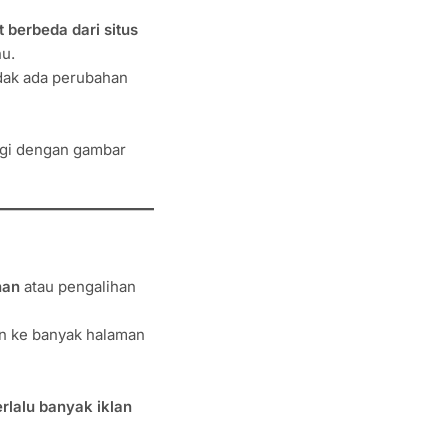
t berbeda dari situs
nu.
dak ada perubahan
ngi dengan gambar
han
atau pengalihan
an ke banyak halaman
erlalu banyak iklan