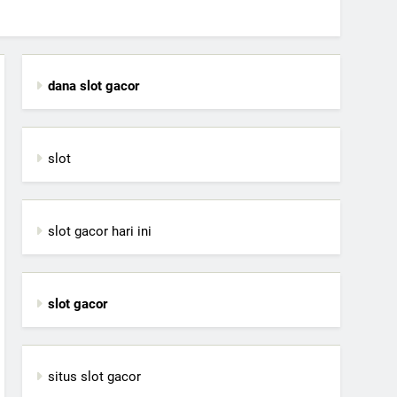
dana slot gacor
slot
slot gacor hari ini
slot gacor
situs slot gacor