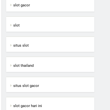
slot gacor
slot
situs slot
slot thailand
situs slot gacor
slot gacor hari ini