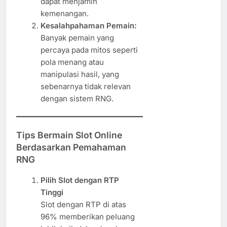
dapat menjamin
kemenangan.
Kesalahpahaman Pemain:
Banyak pemain yang
percaya pada mitos seperti
pola menang atau
manipulasi hasil, yang
sebenarnya tidak relevan
dengan sistem RNG.
Tips Bermain Slot Online
Berdasarkan Pemahaman
RNG
Pilih Slot dengan RTP
Tinggi
Slot dengan RTP di atas
96% memberikan peluang