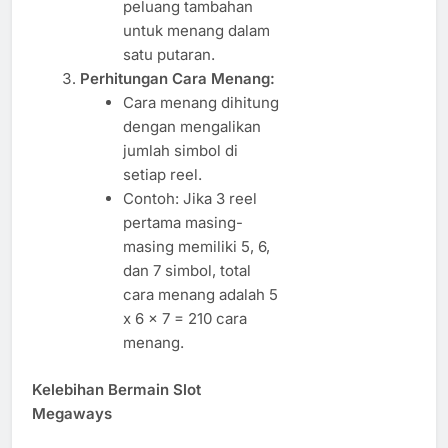
peluang tambahan
untuk menang dalam
satu putaran.
Perhitungan Cara Menang:
Cara menang dihitung
dengan mengalikan
jumlah simbol di
setiap reel.
Contoh: Jika 3 reel
pertama masing-
masing memiliki 5, 6,
dan 7 simbol, total
cara menang adalah 5
x 6 x 7 = 210 cara
menang.
Kelebihan Bermain Slot
Megaways