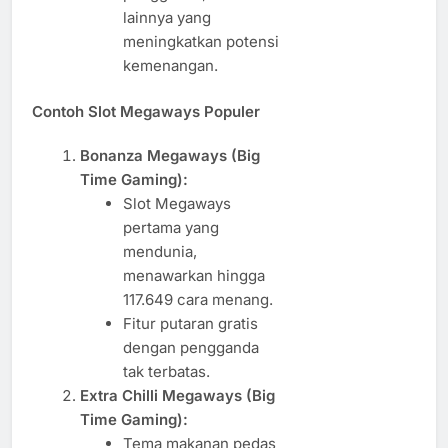
lainnya yang
meningkatkan potensi
kemenangan.
Contoh Slot Megaways Populer
Bonanza Megaways (Big
Time Gaming):
Slot Megaways
pertama yang
mendunia,
menawarkan hingga
117.649 cara menang.
Fitur putaran gratis
dengan pengganda
tak terbatas.
Extra Chilli Megaways (Big
Time Gaming):
Tema makanan pedas