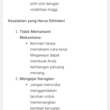
pilih slot dengan
volatilitas tinggi.
Kesalahan yang Harus Dihindari
Tidak Memahami
Mekanisme:
Bermain tanpa
memahami cara kerja
Megaways dapat
membuat Anda
kehilangan peluang
menang.
Mengejar Kerugian:
Jangan mencoba
menggandakan
taruhan untuk
memenangkan
kembali kerugian