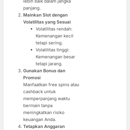
lebih baik dalam jangka
panjang.
Mainkan Slot dengan
Volatilitas yang Sesuai
Volatilitas rendah:
Kemenangan kecil
tetapi sering.
Volatilitas tinggi:
Kemenangan besar
tetapi jarang.
Gunakan Bonus dan
Promosi
Manfaatkan free spins atau
cashback untuk
memperpanjang waktu
bermain tanpa
meningkatkan risiko
keuangan Anda.
Tetapkan Anggaran