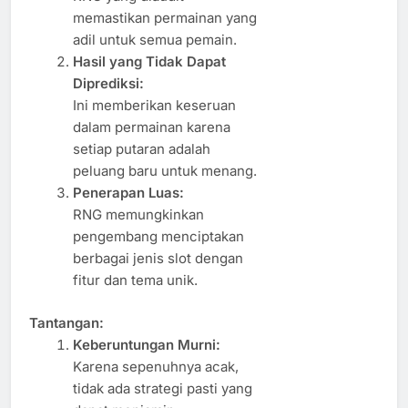
memastikan permainan yang
adil untuk semua pemain.
Hasil yang Tidak Dapat
Diprediksi:
Ini memberikan keseruan
dalam permainan karena
setiap putaran adalah
peluang baru untuk menang.
Penerapan Luas:
RNG memungkinkan
pengembang menciptakan
berbagai jenis slot dengan
fitur dan tema unik.
Tantangan:
Keberuntungan Murni:
Karena sepenuhnya acak,
tidak ada strategi pasti yang